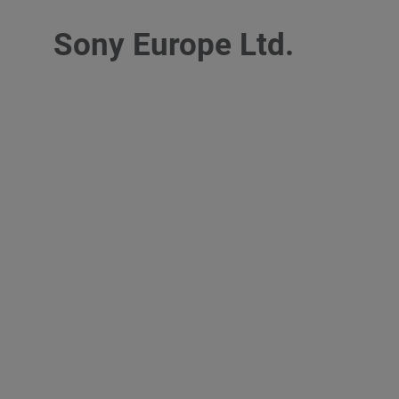
Sony Europe Ltd.
DE
|
EN
HOME
DIENSTLEISTUNGEN
ÜBER UNS